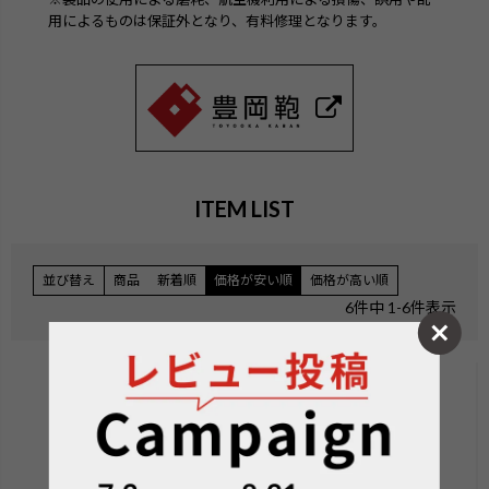
用によるものは保証外となり、有料修理となります。
ITEM LIST
並び替え
商品
新着順
価格が安い順
価格が高い順
6
件中
1
-
6
件表示