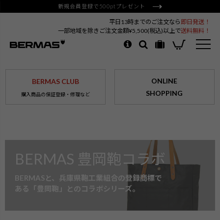
新規会員登録で500ptプレゼント
平日13時までのご注文なら
即日発送！
一部地域を除きご注文金額¥5,500(税込)以上で
送料無料！
ONLINE
BERMAS CLUB
SHOPPING
購入商品の保証登録・修理など
BERMAS 豊岡鞄コラボ
BERMASと、兵庫県鞄工業組合の登録商標で
ある「豊岡鞄」とのコラボシリーズ。