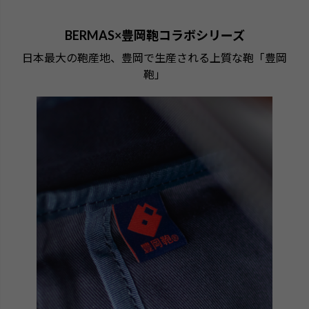
BERMAS×豊岡鞄コラボシリーズ
日本最大の鞄産地、豊岡で生産される上質な鞄「豊岡
鞄」