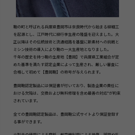
鞄の町と呼ばれる兵庫県豊岡市は奈良時代から始まる柳細工
を起源とし、江戸時代に柳行李生産の隆盛を迎えました。大
正以降はその伝統技術と流通経路を基盤に新素材への挑戦と
ミシン技術の導入により鞄の一大生産地となりました。
千年の歴史を持つ鞄の生産地【豊岡】で兵庫県工業組合が定
めた基準を満たす認定企業によって生産され、厳しい審査に
合格して初めて【豊岡鞄】の称号が与えられます。
豊岡鞄認定製品には保証書が付いており、製造企業の責任に
おける欠陥は、交換および無料修理を含め最善の対応*が約束
されています。
全ての豊岡鞄認定製品は、豊岡鞄公式サイトより保証登録す
検索
る事ができます。
※製品の使用による磨耗、航空機利用による損傷、誤用や乱