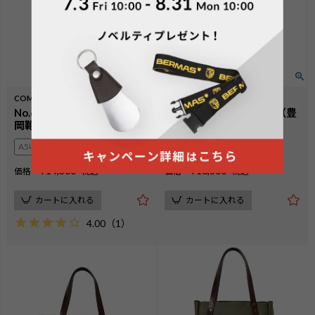
COMMUTEⅡ
COMMUTEⅡ
No.60607：ミニトート（豊
No.60604：横型トート（豊
岡鞄）
岡鞄）
A5収納可
B4収納可
¥
14,300
¥
16,500
価格
税込
価格
税込
カートに入れる
カートに入れる
4.00
（
1
）