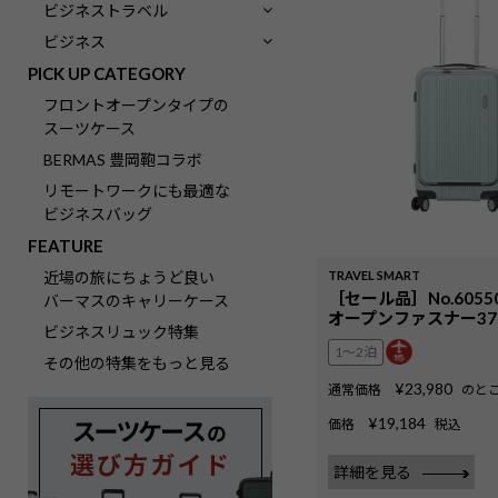
ビジネストラベル
ビジネス
PICK UP CATEGORY
フロントオープンタイプの
スーツケース
BERMAS 豊岡鞄コラボ
リモートワークにも最適な
ビジネスバッグ
FEATURE
TRAVEL SMART
近場の旅にちょうど良い
［セール品］No.605
バーマスのキャリーケース
オープンファスナー37L
ビジネスリュック特集
1〜2泊
その他の特集をもっと見る
¥
23,980
通常価格
のと
¥
19,184
価格
税込
詳細を見る