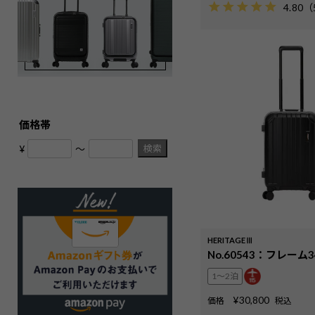
4.80
（
価格帯
検索
¥
〜
HERITAGEⅢ
No.60543：フレーム34
1〜2泊
¥
30,800
価格
税込