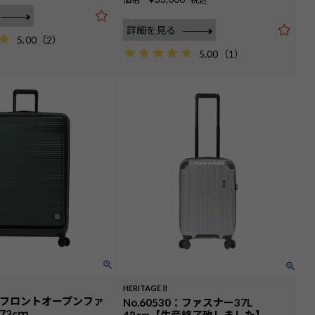
詳細を見る
5.00
（
2
）
5.00
（
1
）
HERITAGEⅡ
98：フロントオープンファ
No.60530：ファスナー37L
72cｍ
48cm【生産終了致しました】