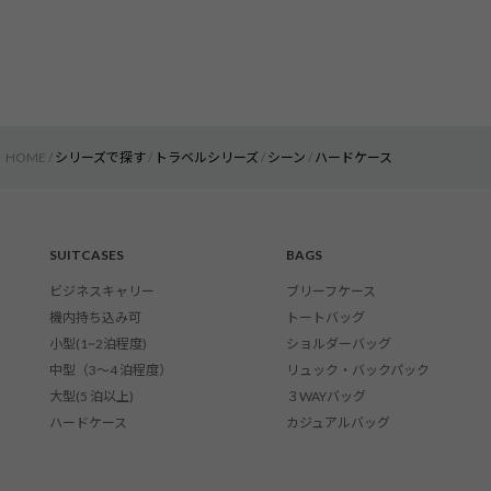
HOME
シリーズで探す
トラベルシリーズ
シーン
ハードケース
SUITCASES
BAGS
ビジネスキャリー
ブリーフケース
機内持ち込み可
トートバッグ
小型(1~2泊程度)
ショルダーバッグ
中型（3〜4 泊程度）
リュック・バックパック
大型(5 泊以上)
３WAYバッグ
ハードケース
カジュアルバッグ