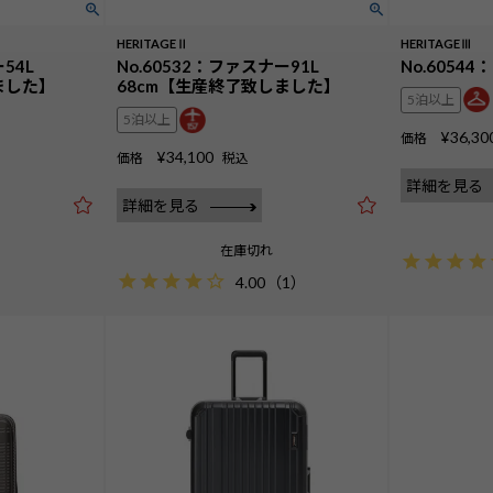
HERITAGEⅡ
HERITAGEⅢ
54L
No.60532：ファスナー91L
No.60544
ました】
68cm【生産終了致しました】
5泊以上
5泊以上
¥
36,30
価格
¥
34,100
価格
税込
詳細を見る
詳細を見る
在庫切れ
4.00
（
1
）