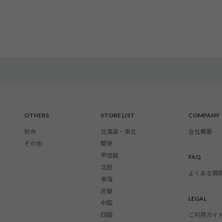
OTHERS
STORE LIST
COMPANY
財布
北海道・東北
会社概要
その他
関東
甲信越
FAQ
北陸
よくある質
東海
近畿
LEGAL
中国
四国
ご利用ガイ