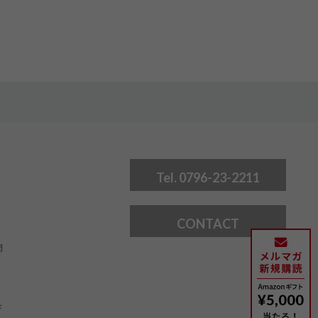
Tel. 0796-23-2211
CONTACT
問
ド