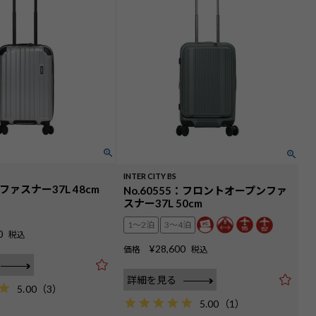
INTER CITY BS
：ファスナー37L 48cm
No.60555：フロントオープンファ
スナー37L 50cm
1〜2泊
3〜4泊
0
税込
¥
28,600
価格
税込
詳細を見る
5.00
（
3
）
5.00
（
1
）