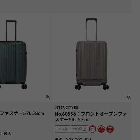
INTER CITY BS
：ファスナー57L 58cm
No.60556：フロントオープンファ
スナー54L 57cm
3〜4泊
5泊以上
0
税込
¥
33,000
価格
税込