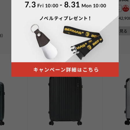
5泊以上
5泊以上
¥
38,500
価格
税込
¥
42,90
価格
詳細を見る
詳細を見る
3
）
5.00
（
3
）