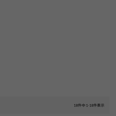
18
件中
1
-
18
件表示