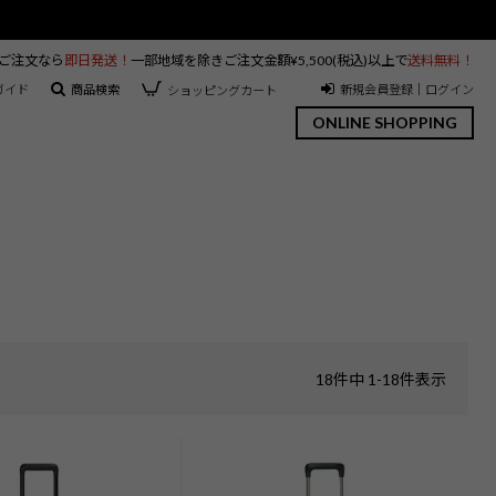
のご注文なら
即日発送！
一部地域を除きご注文金額¥5,500(税込)以上で
送料無料！
ガイド
商品検索
新規会員登録｜ログイン
ショッピングカート
ONLINE SHOPPING
18
件中
1
-
18
件表示