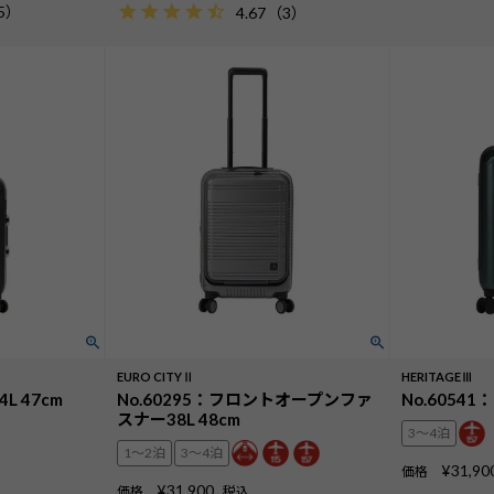
5
）
4.67
（
3
）
EURO CITYⅡ
HERITAGEⅢ
L 47cm
No.60295：フロントオープンファ
No.60541
スナー38L 48cm
3〜4泊
1〜2泊
3〜4泊
¥
31,90
価格
¥
31,900
価格
税込