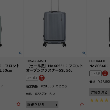
TRAVEL SMART
HERITAGEⅢ
50：フロント
［セール品］No.60551：フロント
No.60540
 50cm
オープンファスナー53L 56cm
1〜2泊
3〜4泊
¥
27,50
価格
¥
28,380
ころ
通常価格
のところ
詳細を見る
¥
22,704
価格
税込
詳細を見る