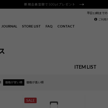
新規会員登録で500ptプレゼント
平日13時まで
ご利用
JOURNAL
STORE LIST
FAQ
CONTACT
ス
ITEM LIST
順
価格が安い順
価格が高い順
SALE