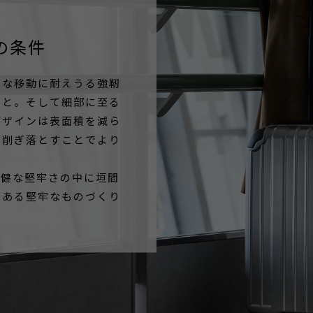
の条件
ドな移動に耐えうる強靭
こと。そして細部に至る
デザインは表面積を減ら
を削ぎ落とすことでより
剛健な堅牢さの中に垣間
である堅牢なものづくり