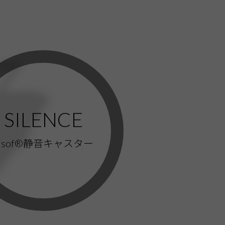
SILENCE
Lisof®静音キャスター