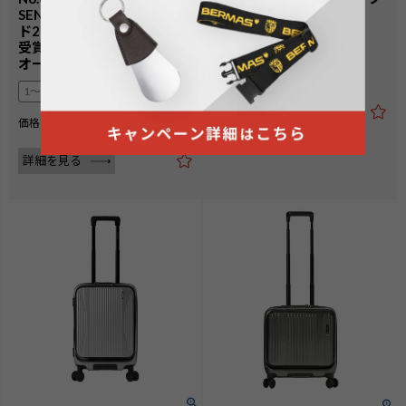
SENTRY プロダクトアワー
ンファスナー34L 48cm
ド2025 TSID部門 GOLD
1〜2泊
受賞] ワンタッチフロント
オープン 32L 39cm
¥
34,100
価格
税込
1〜2泊
詳細を見る
¥
38,500
価格
税込
詳細を見る