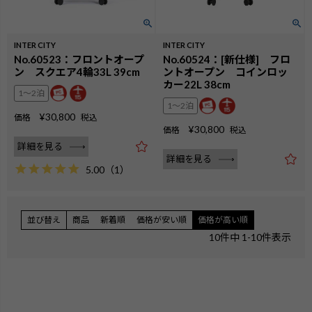
INTER CITY
INTER CITY
No.60523：フロントオープ
No.60524：[新仕様] フロ
ン スクエア4輪33L 39cm
ントオープン コインロッ
カー22L 38cm
1〜2泊
1〜2泊
¥
30,800
価格
税込
¥
30,800
価格
税込
詳細を見る
詳細を見る
5.00
（
1
）
並び替え
商品
新着順
価格が安い順
価格が高い順
10
件中
1
-
10
件表示