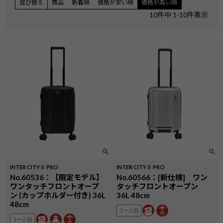
並び替え
商品
新着順
価格が安い順
価格が高い順
10
件中
1
-
10
件表示
INTER CITYⅡ PRO
INTER CITYⅡ PRO
No.60536：【限定モデル】
No.60566：[新仕様] ワン
ワンタッチフロントオープ
タッチフロントオープン
ン (カップホルダー付き) 36L
36L 48cm
48cm
1〜2泊
1〜2泊