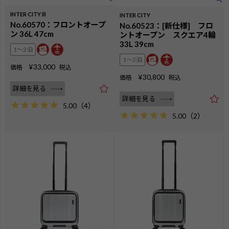
INTER CITYⅢ
INTER CITY
No.60570：フロントオープ
No.60523：[新仕様] フロ
ン 36L 47cm
ントオープン スクエア4輪
33L 39cm
1〜2泊
1〜2泊
¥
33,000
価格
税込
¥
30,800
価格
税込
詳細を見る
詳細を見る
5.00
（
4
）
5.00
（
2
）