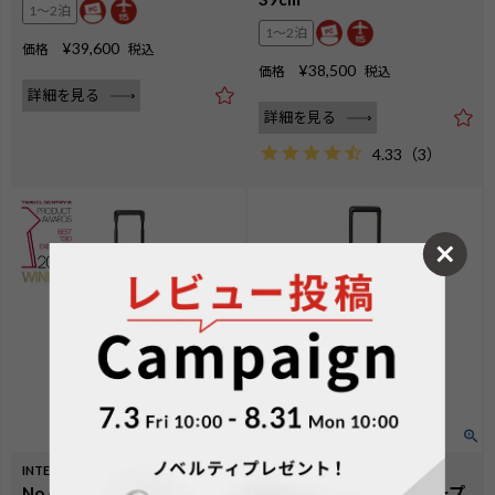
1〜2泊
1〜2泊
¥
39,600
価格
税込
¥
38,500
価格
税込
詳細を見る
詳細を見る
4.33
（
3
）
INTER CITYⅡ PRO
INTER CITY PLUS
No.60565：[TRAVEL
No.60525：フロントオープ