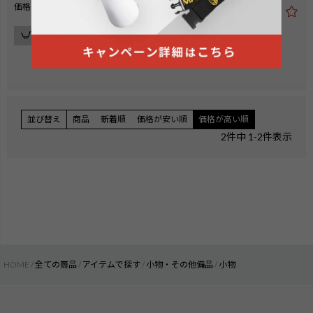
¥
4,840
価格
税込
カートに入れる
カートに入れる
在庫切れ
在庫切れ
並び替え
商品
新着順
価格が安い順
価格が高い順
2
件中
1
-
2
件表示
HOME
全ての商品
アイテムで探す
小物・その他備品
小物
検索