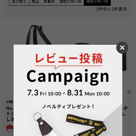
並び替え
商品
新着順
価格が安い順
価格が高い順
2
件中
1
-
2
件表示
小物
小物
No.60478：スマホウォレッ
No.60479：トラベルマルチ
トショルダー【生産終了致
ウォレット【生産終了致し
しました】
ました】
¥
4,400
価格
税込