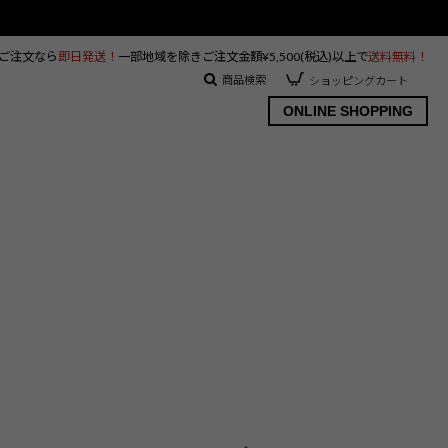
のご注文なら
即日発送！
一部地域を除きご注文金額¥5,500(税込)以上で
送料無料！
商品検索
ショッピングカート
ONLINE SHOPPING