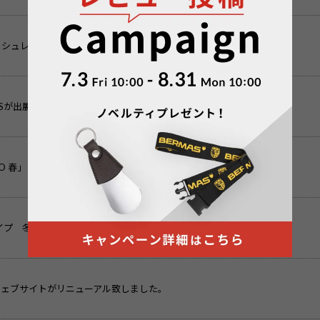
ッシュレス・消費者還元制度について
ASが出展致します。
O 春」にBERMASが出展致します。
タイプ 冬の限定色”エクリュ”登場
ルウェブサイトがリニューアル致しました。