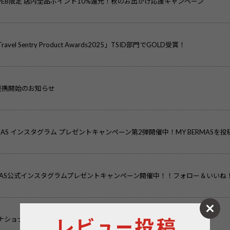
EB限定 店内全品ポイント10%還元！秋のお出かけ応援キャンペーン
ravel Sentry Product Awards2025」TSID部門でGOLD受賞！
提携開始のお知らせ
MAS インスタグラム プレゼントキャンペーン第2弾開催中！MY BERMASを
MAS公式インスタグラムプレゼントキャンペーン開催中！！フォロー＆いいね
ナショナル ギフト・ショー春2020」にBERMASが出展致します。