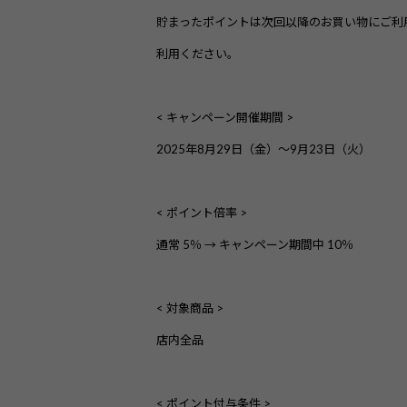
貯まったポイントは次回以降のお買い物にご利
利用ください。
< キャンペーン開催期間 >
2025年8月29日（金）～9月23日（火）
< ポイント倍
率
 >
通常 5％ → 
キャンペーン期間中 10％
< 対象商品
 >
店内全品
< ポイント付与条件 
>