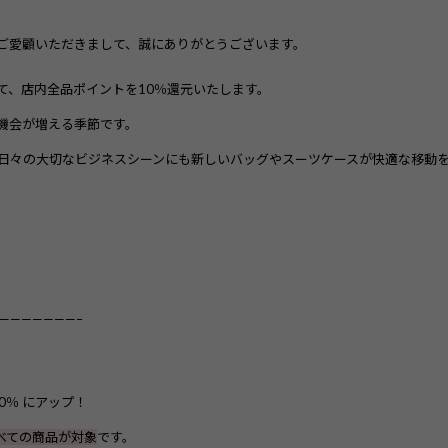
をご愛顧いただきまして、誠にありがとうございます。
て、店内全品ポイントを10％還元いたします。
機会が増える季節です。
日々の大切なビジネスシーンにも新しいバッグやスーツケースが快適な移動
———————–
0％ にアップ！
べての商品が対象
です。