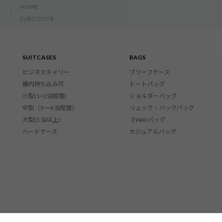
HOME
/
EURO CITY II
SUITCASES
BAGS
ビジネスキャリー
ブリーフケース
機内持ち込み可
トートバッグ
小型(1~2泊程度)
ショルダーバッグ
中型（3〜4 泊程度）
リュック・バックパック
大型(5 泊以上)
３WAYバッグ
ハードケース
カジュアルバッグ