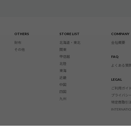
OTHERS
STORE LIST
COMPANY
財布
北海道・東北
会社概要
その他
関東
甲信越
FAQ
北陸
よくある質
東海
近畿
LEGAL
中国
ご利用ガイ
四国
プライバシ
九州
特定商取引
INTERNATIO