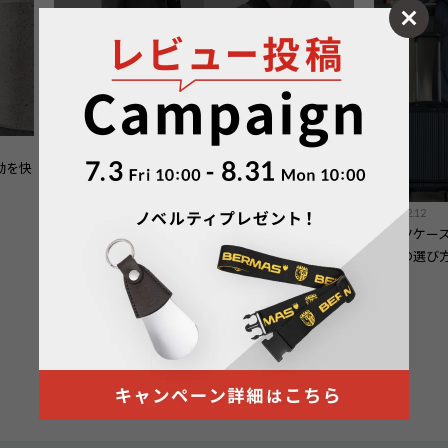
COLUMN
動を快
2025.12.12
2026.02.12
スーツケー
背負える2WAY・3WAYビジネスバッグという選択
イズの選び
｜移動の多い毎日に、無理のないバッグ選びを