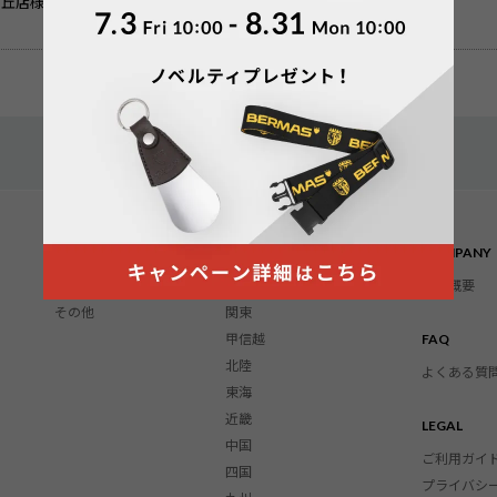
丘店様「BERMASビジネスバッグ特集」
OTHERS
STORE LIST
COMPANY
財布
北海道・東北
会社概要
その他
関東
甲信越
FAQ
北陸
よくある質
東海
近畿
LEGAL
中国
ご利用ガイ
四国
プライバシ