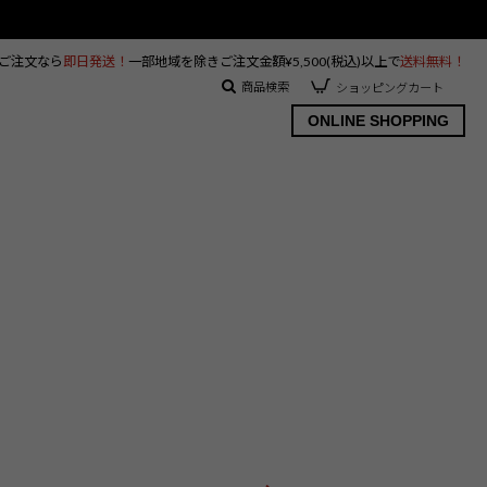
のご注文なら
即日発送！
一部地域を除きご注文金額¥5,500(税込)以上で
送料無料！
商品検索
ショッピングカート
ONLINE SHOPPING