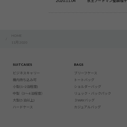
2020.11.04
京王アートマン聖蹟桜ヶ
HOME
/
11月 2020
SUITCASES
BAGS
ビジネスキャリー
ブリーフケース
機内持ち込み可
トートバッグ
小型(1~2泊程度)
ショルダーバッグ
中型（3〜4 泊程度）
リュック・バックパック
大型(5 泊以上)
３WAYバッグ
ハードケース
カジュアルバッグ