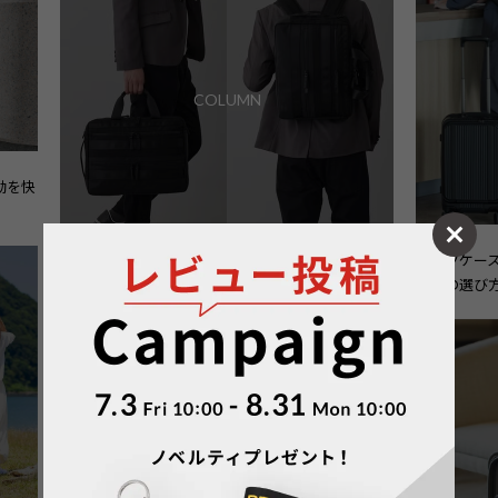
COLUMN
動を快
2025.12.12
2026.02.12
スーツケー
背負える2WAY・3WAYビジネスバッグという選択
イズの選び
｜移動の多い毎日に、無理のないバッグ選びを
COLUMN