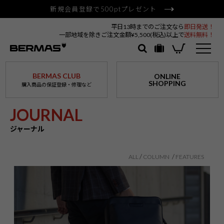
新規会員登録で500ptプレゼント
平日13時までのご注文なら
即日発送！
一部地域を除きご注文金額¥5,500(税込)以上で
送料無料！
BERMAS CLUB
ONLINE
SHOPPING
購入商品の保証登録・修理など
JOURNAL
ジャーナル
ALL
COLUMN
FEATURES