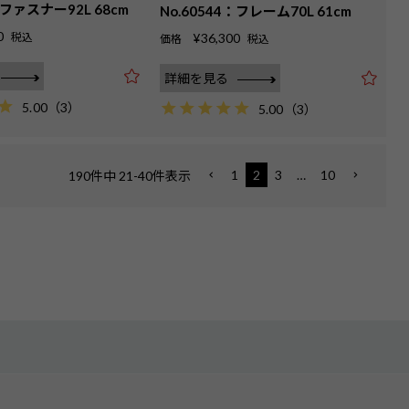
：ファスナー92L 68cm
No.60544：フレーム70L 61cm
0
税込
¥
36,300
価格
税込
詳細を見る
5.00
（
3
）
5.00
（
3
）
1
2
3
…
10
190
件中
21
-
40
件表示