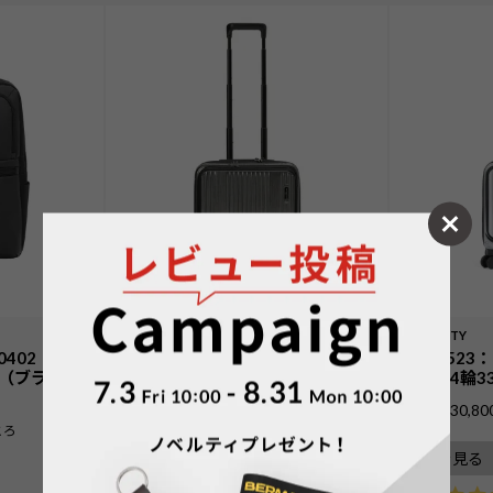
INTER CITY
INTER CITY
60402：エキ
No.60523：[新仕様] フロントオ
No.605
（ブラッ
ープン スクエア4輪33L 39cm
クエア4輪33L
¥
30,800
¥
30,80
価格
税込
価格
ころ
詳細を見る
詳細を見る