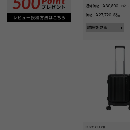
¥
30,800
通常価格
のと
¥
27,720
価格
税込
詳細を見る
EURO CITYⅢ