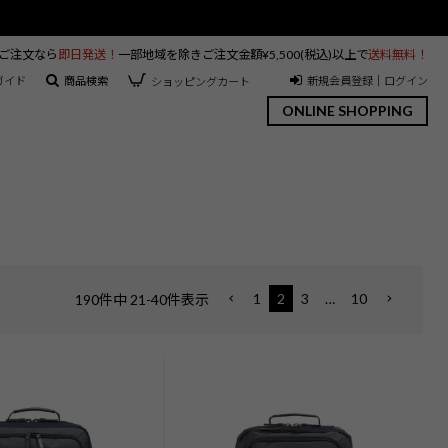
のご注文なら
即日発送！
一部地域を除きご注文金額¥5,500(税込)以上で
送料無料！
ガイド
商品検索
新規会員登録｜ログイン
ショッピングカート
ONLINE SHOPPING
1
2
3
…
10
190
件中
21
-
40
件表示