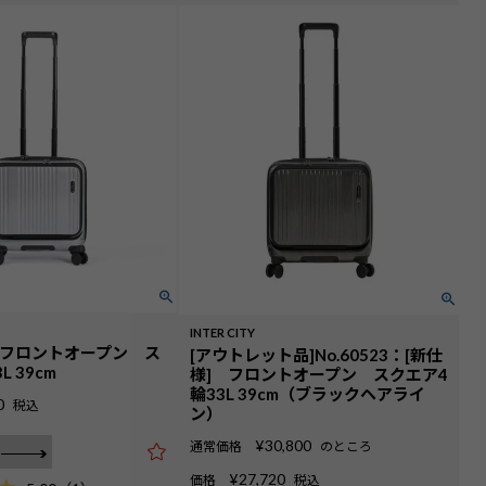
INTER CITY
23：フロントオープン ス
[アウトレット品]No.60523：[新仕
 39cm
様] フロントオープン スクエア4
輪33L 39cm（ブラックヘアライ
0
税込
ン）
¥
30,800
通常価格
のところ
¥
27,720
価格
税込