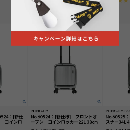
5.00
（
2
）
INTER CITY
INTER CITY PLU
0524：[新仕
No.60524：[新仕様] フロントオ
No.605
ン コインロ
ープン コインロッカー22L 38cm
スナー34L 4