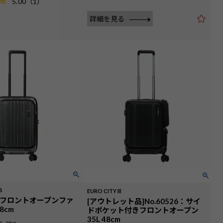
5.00
（
1
）
詳細を見る
S
EURO CITYⅢ
25：フロントオープンファ
[アウトレット品]No.60526：サイ
8cm
ドポケット付きフロントオープン
35L 48cm