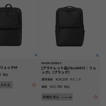
Ⅱ
BAUER GEHENⅡ
0：リュックM
[アウトレット品] No.60401：リュ
ックL（ブラック）
0
税込
¥
24,200
通常価格
のところ
に入れる
¥
21,780
価格
税込
詳細を見る