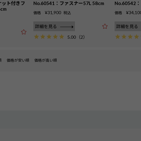
ポケット付きフ
No.60541：ファスナー57L 58cm
No.60542
cm
¥
31,900
¥
34,10
価格
税込
価格
詳細を見る
詳細を見る
5.00
（
2
）
順
価格が安い順
価格が高い順