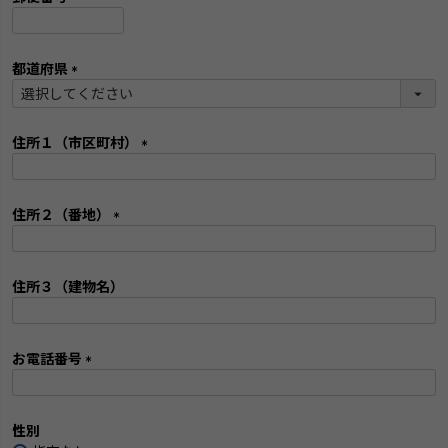
)
(
必
須
都道府県
)
(
必
須
住所１（市区町村）
)
(
必
須
住所２（番地）
)
(
必
須
住所３（建物名）
)
お電話番号
(
検索
必
須
性別