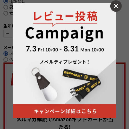
)
指定なし
男性
女性
生年月日
メールマガジンの購読
可
(
否
必
須
)
メルマガ購読
PRESENT CAMPAIGN
メルマガ購読でAmazonギフトカードが当
たる!