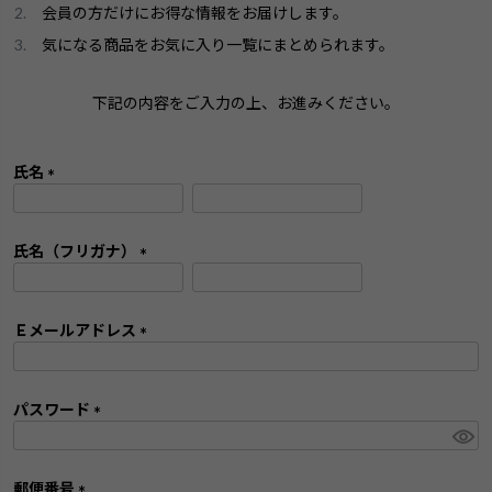
会員の方だけにお得な情報をお届けします。
気になる商品をお気に入り一覧にまとめられます。
下記の内容をご入力の上、お進みください。
氏名
(
必
須
氏名（フリガナ）
)
(
必
須
Ｅメールアドレス
)
(
必
須
パスワード
)
(
必
須
郵便番号