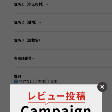
須
住所１（市区町村）
)
(
必
須
住所２（番地）
)
(
必
須
住所３（建物名）
)
お電話番号
(
必
須
性別
)
指定なし
男性
女性
生年月日
メールマガジンの購読