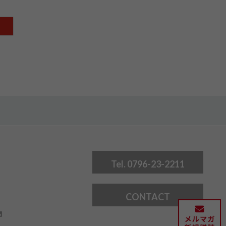
Tel. 0796-23-2211
CONTACT
問