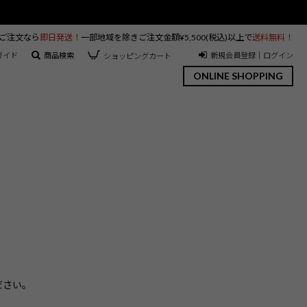
のご注文なら
即日発送！
一部地域を除きご注文金額¥5,500(税込)以上で
送料無料！
ガイド
商品検索
新規会員登録｜ログイン
ショッピングカート
ONLINE SHOPPING
ださい。