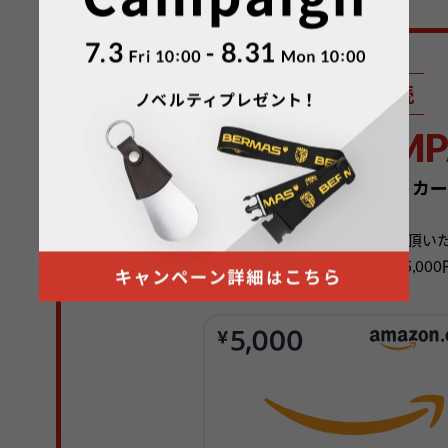
可
否
(
必
須
)
メルマガ購読
PRESENT CAMP
メルマガ購読でAmazonギフトカ
新たにメールマガジン登録をして頂い
抽選で毎月1名様にAmazonギフトカード5,0