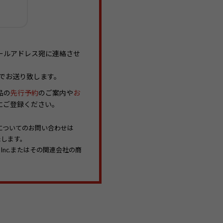
ールアドレス宛に連絡させ
ルでお送り致します。
品の
先行予約
のご案内や
お
にご登録ください。
ンについてのお問い合わせは
たします。
om, Inc.またはその関連会社の商