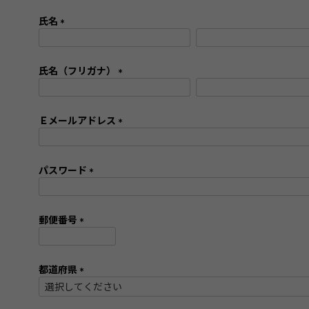
氏名
(
必
須
氏名（フリガナ）
)
(
必
須
Ｅメールアドレス
)
(
必
須
パスワード
)
(
必
須
郵便番号
)
(
必
須
都道府県
)
(
必