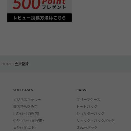
HOME
会員登録
SUITCASES
BAGS
ビジネスキャリー
ブリーフケース
機内持ち込み可
トートバッグ
小型(1~2泊程度)
ショルダーバッグ
中型（3〜4 泊程度）
リュック・バックパック
大型(5 泊以上)
３WAYバッグ