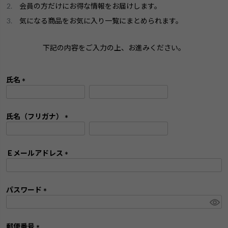
会員の方だけにお得な情報をお届けします。
気になる商品をお気に入り一覧にまとめられます。
下記の内容をご入力の上、お進みください。
氏名
(
必
須
氏名（フリガナ）
)
(
必
須
Ｅメールアドレス
)
(
必
須
パスワード
)
(
必
須
郵便番号