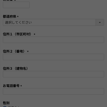
)
(
必
須
都道府県
)
(
必
須
住所１（市区町村）
)
(
必
須
住所２（番地）
)
(
必
須
住所３（建物名）
)
お電話番号
(
検索
必
須
性別