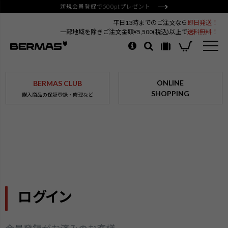
新規会員登録で500ptプレゼント
平日13時までのご注文なら
即日発送！
一部地域を除きご注文金額¥5,500(税込)以上で
送料無料！
ONLINE
BERMAS CLUB
SHOPPING
購入商品の保証登録・修理など
ログイン