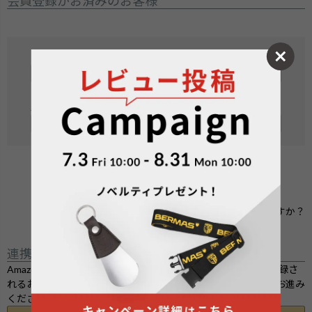
会員登録がお済みのお客様
メールアドレス
(
必
須
パスワード
)
(
必
須
)
ログイン
パスワードをお忘れですか？
連携サービスでログイン・会員登録
Amazon.co.jpにご登録の情報を利用してログインまたは会員登録さ
れるお客様は、「Amazonアカウントでログイン」ボタンよりお進み
ください。