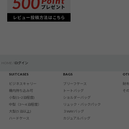
HOME
ログイン
SUITCASES
BAGS
OT
ビジネスキャリー
ブリーフケース
財
機内持ち込み可
トートバッグ
そ
小型(1~2泊程度)
ショルダーバッグ
中型（3〜4 泊程度）
リュック・バックパック
大型(5 泊以上)
３WAYバッグ
ハードケース
カジュアルバッグ