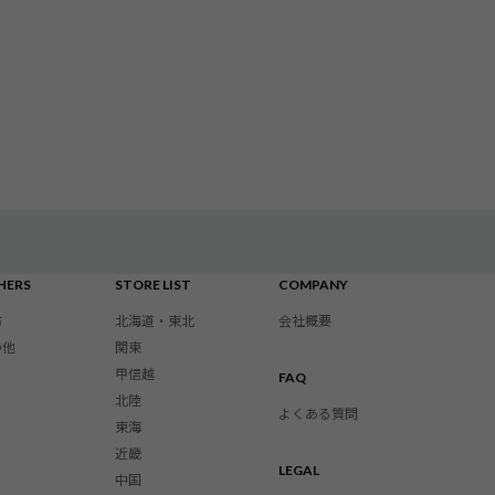
HERS
STORE LIST
COMPANY
布
北海道・東北
会社概要
の他
関東
甲信越
FAQ
北陸
よくある質問
東海
近畿
LEGAL
中国