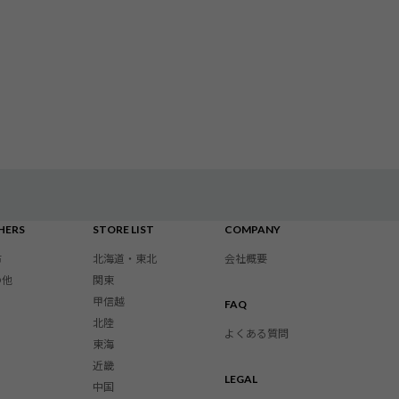
HERS
STORE LIST
COMPANY
布
北海道・東北
会社概要
の他
関東
甲信越
FAQ
北陸
よくある質問
東海
近畿
LEGAL
中国