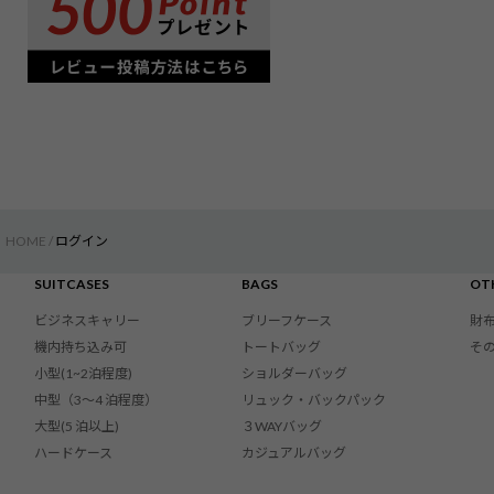
HOME
ログイン
SUITCASES
BAGS
OT
ビジネスキャリー
ブリーフケース
財
機内持ち込み可
トートバッグ
そ
小型(1~2泊程度)
ショルダーバッグ
中型（3〜4 泊程度）
リュック・バックパック
大型(5 泊以上)
３WAYバッグ
ハードケース
カジュアルバッグ