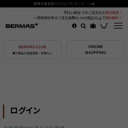
新規会員登録で500ptプレゼント
平日13時までのご注文なら
即日発送！
一部地域を除きご注文金額¥5,500(税込)以上で
送料無料！
ONLINE
BERMAS CLUB
SHOPPING
購入商品の保証登録・修理など
ログイン