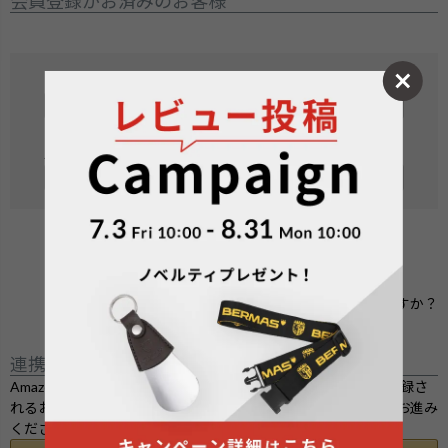
会員登録がお済みのお客様
メールアドレス
(
必
須
パスワード
)
(
必
須
)
ログイン
パスワードをお忘れですか？
連携サービスでログイン・会員登録
Amazon.co.jpにご登録の情報を利用してログインまたは会員登録さ
れるお客様は、「Amazonアカウントでログイン」ボタンよりお進み
ください。