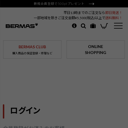
新規会員登録で500ptプレゼント
平日13時までのご注文なら
即日発送！
一部地域を除きご注文金額¥5,500(税込)以上で
送料無料！
ONLINE
BERMAS CLUB
SHOPPING
購入商品の保証登録・修理など
ログイン