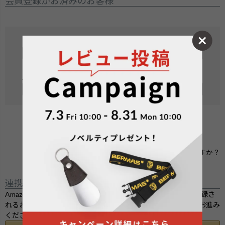
会員登録がお済みのお客様
メールアドレス
(
必
須
パスワード
)
(
必
須
)
ログイン
パスワードをお忘れですか？
連携サービスでログイン・会員登録
Amazon.co.jpにご登録の情報を利用してログインまたは会員登録さ
れるお客様は、「Amazonアカウントでログイン」ボタンよりお進み
ください。