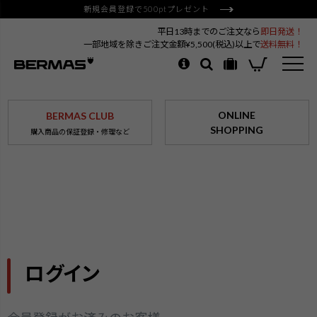
新規会員登録で500ptプレゼント
平日13時までのご注文なら
即日発送！
一部地域を除きご注文金額¥5,500(税込)以上で
送料無料！
ONLINE
BERMAS CLUB
SHOPPING
購入商品の保証登録・修理など
ログイン