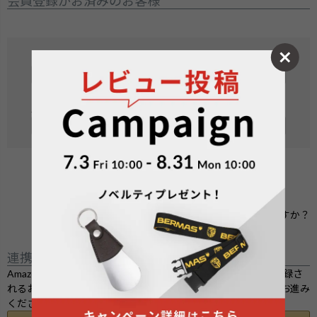
会員登録がお済みのお客様
メールアドレス
(
必
須
パスワード
)
(
必
須
)
ログイン
パスワードをお忘れですか？
連携サービスでログイン・会員登録
Amazon.co.jpにご登録の情報を利用してログインまたは会員登録さ
れるお客様は、「Amazonアカウントでログイン」ボタンよりお進み
ください。