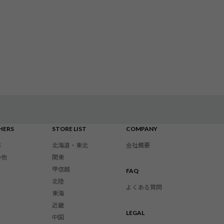
HERS
STORE LIST
COMPANY
布
北海道・東北
会社概要
の他
関東
甲信越
FAQ
北陸
よくある質問
東海
近畿
LEGAL
中国