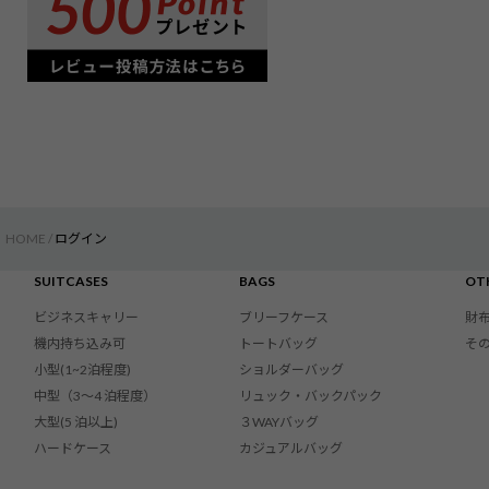
HOME
ログイン
SUITCASES
BAGS
OT
ビジネスキャリー
ブリーフケース
財
機内持ち込み可
トートバッグ
そ
小型(1~2泊程度)
ショルダーバッグ
中型（3〜4 泊程度）
リュック・バックパック
大型(5 泊以上)
３WAYバッグ
ハードケース
カジュアルバッグ