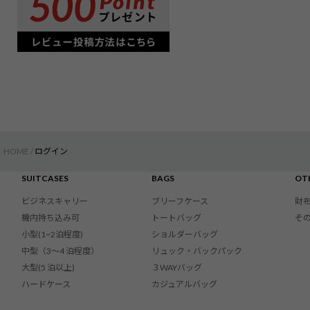
HOME
ログイン
SUITCASES
BAGS
OT
ビジネスキャリー
ブリーフケース
財
機内持ち込み可
トートバッグ
そ
小型(1~2泊程度)
ショルダーバッグ
中型（3〜4 泊程度）
リュック・バックパック
大型(5 泊以上)
３WAYバッグ
ハードケース
カジュアルバッグ