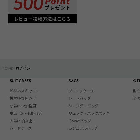
HOME
ログイン
SUITCASES
BAGS
OT
ビジネスキャリー
ブリーフケース
財
機内持ち込み可
トートバッグ
そ
小型(1~2泊程度)
ショルダーバッグ
中型（3〜4 泊程度）
リュック・バックパック
大型(5 泊以上)
３WAYバッグ
ハードケース
カジュアルバッグ