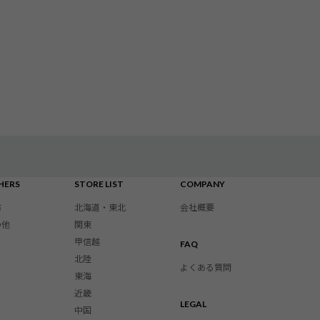
HERS
STORE LIST
COMPANY
布
北海道・東北
会社概要
の他
関東
甲信越
FAQ
北陸
よくある質問
東海
近畿
LEGAL
中国