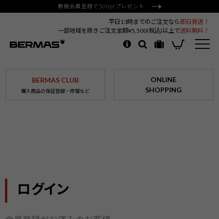
新規会員登録で500ptプレゼント
平日13時までのご注文なら
即日発送！
一部地域を除きご注文金額¥5,500(税込)以上で
送料無料！
ONLINE
BERMAS CLUB
SHOPPING
購入商品の保証登録・修理など
ログイン