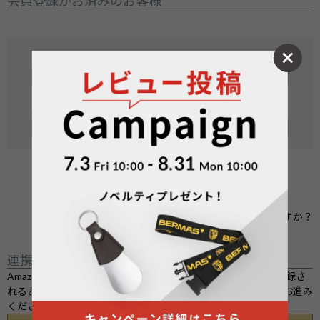
会員登録がお済みのお客様
メールアドレス
(
必
須
パスワード
)
(
必
須
)
ログイン
パスワードをお忘れですか？
連携サービスでログイン・会員登録
Amazon.co.jpにご登録の情報を利用してログインまたは会員登録さ
れるお客様は、「Amazonアカウントでログイン」ボタンよりお進み
ください。