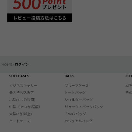
HOME
ログイン
SUITCASES
BAGS
OT
ビジネスキャリー
ブリーフケース
財
機内持ち込み可
トートバッグ
そ
小型(1~2泊程度)
ショルダーバッグ
中型（3〜4 泊程度）
リュック・バックパック
大型(5 泊以上)
３WAYバッグ
ハードケース
カジュアルバッグ