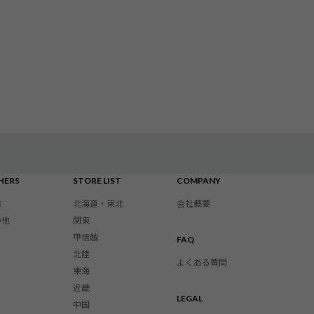
HERS
STORE LIST
COMPANY
布
北海道・東北
会社概要
の他
関東
甲信越
FAQ
北陸
よくある質問
東海
近畿
LEGAL
中国