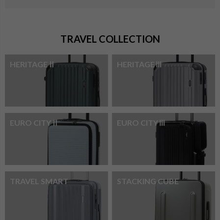
TRAVEL COLLECTION
HERITAGEⅡ
HERITAGEⅢ
EURO CITYⅡ
EURO CITYⅢ
TRAVEL SMART
STACKING CUBE