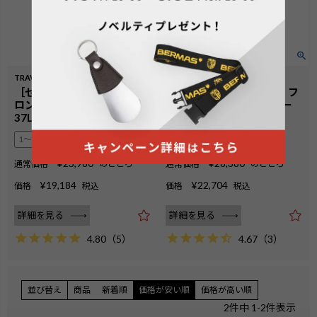
TRAVEL SMART
TRAVEL SMART
［セール品］No.60550：フ
［セール品］No.60551：フ
ロントオープンファスナー
ロントオープンファスナー
37L 50cm
53L 56cm
1〜2泊
3〜4泊
¥
23,980
¥
28,380
通常価格
のところ
通常価格
のところ
¥
19,184
¥
22,704
価格
税込
価格
税込
詳細を見る
詳細を見る
4.80
（
5
）
4.67
（
3
）
並び替え
商品
新着順
価格が安い順
価格が高い順
2
件中
1
-
2
件表示