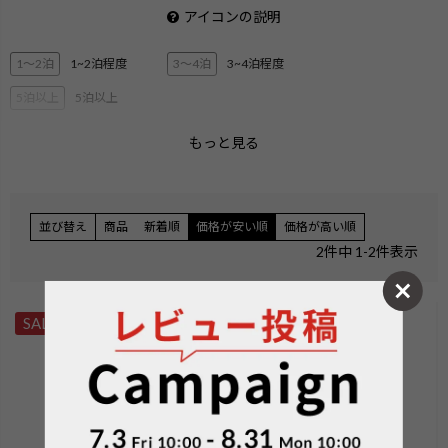
アイコンの説明
1〜2泊
1~2泊程度
3〜4泊
3~4泊程度
5泊以上
5泊以上
もっと見る
2層ブリーフ
3層ブリーフ
PC・タブレット収納
ペットボトル収納
3Way
キャリーオン機能
並び替え
商品
新着順
価格が安い順
価格が高い順
エキスパンダブル
ショルダー
2
件中
1
-
2
件表示
ハンガー付き
機内持ち込みサイズ
無料手荷物サイズ
SALE
SALE
検索