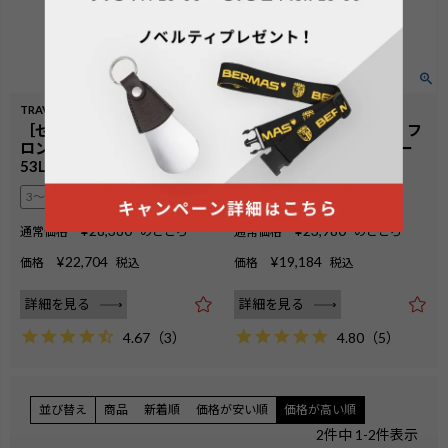
TRAVEL SMART
TRAVEL SMART
［セール品］No.60551：フ
［セール品］No.60550：フ
ロントオープンファスナー
ロントオープンファスナー
53L 56cm
37L 50cm
3〜4泊
1〜2泊
¥
23,980
¥
28,380
通常価格
のところ
通常価格
のところ
¥
19,184
¥
22,704
価格
税込
価格
税込
詳細を見る
詳細を見る
4.80
（
5
）
4.67
（
3
）
並び替え
商品
新着順
価格が安い順
価格が高い順
2
件中
1
-
2
件表示