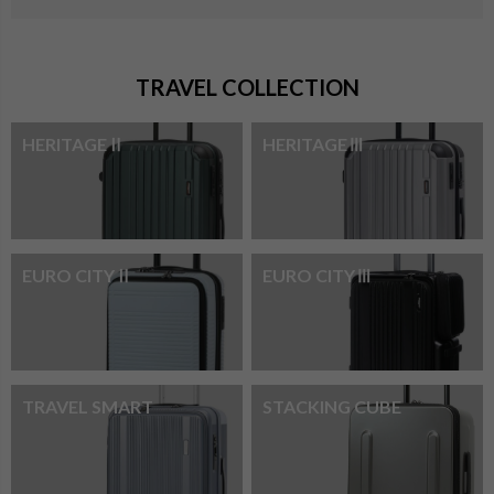
TRAVEL COLLECTION
HERITAGEⅡ
HERITAGEⅢ
EURO CITYⅡ
EURO CITYⅢ
TRAVEL SMART
STACKING CUBE