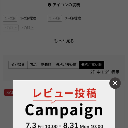
アイコンの説明
1〜2泊
1~2泊程度
3〜4泊
3~4泊程度
5泊以上
5泊以上
もっと見る
2層ブリーフ
3層ブリーフ
PC・タブレット収納
ペットボトル収納
3Way
キャリーオン機能
並び替え
商品
新着順
価格が安い順
価格が高い順
エキスパンダブル
ショルダー
2
件中
1
-
2
件表示
ハンガー付き
機内持ち込みサイズ
無料手荷物サイズ
SALE
SALE
検索