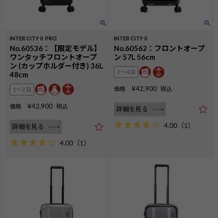
INTER CITYⅡ PRO
INTER CITYⅡ
No.60536：【限定モデル】
No.60562：フロントオープ
ワンタッチフロントオープ
ン 57L 56cm
ン (カップホルダー付き) 36L
3〜4泊
48cm
¥
42,900
価格
税込
1〜2泊
¥
42,900
価格
税込
詳細を見る
4.00
（
1
）
詳細を見る
4.00
（
1
）