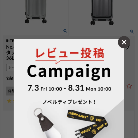
INTER CITYⅡ PRO
INTER CITYⅡ
No.60566：[新仕様] ワン
No.60561：フロントオープ
タッチフロントオープン
ン 36L 47cm
36L 48cm
1〜2泊
1〜2泊
¥
39,600
価格
税込
¥
41,800
価格
税込
詳細を見る
詳細を見る
5.00
（
1
）