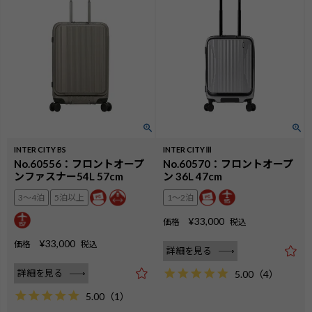
INTER CITY BS
INTER CITYⅢ
No.60556：フロントオープ
No.60570：フロントオープ
ンファスナー54L 57cm
ン 36L 47cm
3〜4泊
5泊以上
1〜2泊
¥
33,000
価格
税込
¥
33,000
価格
税込
詳細を見る
詳細を見る
5.00
（
4
）
5.00
（
1
）