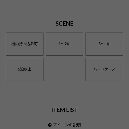
SCENE
機内持ち込み可
1〜2泊
3〜4泊
5泊以上
ハードケース
ITEM LIST
アイコンの説明