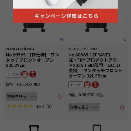
INTER CITYⅡ PRO
INTER CITYⅡ PRO
No.60565：[新仕様] ワン
No.60565：[TRAVEL
タッチフロントオープン
SENTRY プロダクトアワー
32L 39cm
ド2025 TSID部門 GOLD
受賞] ワンタッチフロント
1〜2泊
オープン 32L 39cm
¥
38,500
価格
税込
1〜2泊
¥
38,500
価格
税込
詳細を見る
4.33
（
3
）
詳細を見る