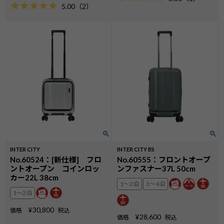
5.00
（
2
）
INTER CITY
INTER CITY BS
No.60524：[新仕様] フロ
No.60555：フロントオープ
ントオープン コインロッ
ンファスナー37L 50cm
カー22L 38cm
1〜2泊
3〜4泊
1〜2泊
¥
30,800
価格
税込
¥
28,600
価格
税込