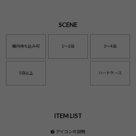
SCENE
機内持ち込み可
1〜2泊
3〜4泊
5泊以上
ハードケース
ITEM LIST
アイコンの説明