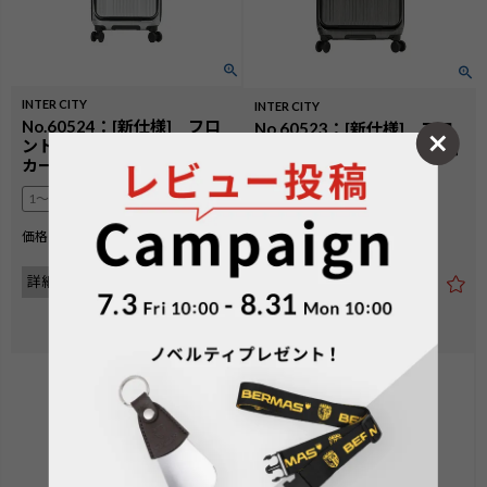
INTER CITY
INTER CITY
No.60524：[新仕様] フロ
No.60523：[新仕様] フロ
ントオープン コインロッ
ントオープン スクエア4輪
カー22L 38cm
33L 39cm
1〜2泊
1〜2泊
¥
30,800
価格
税込
¥
30,800
価格
税込
詳細を見る
詳細を見る
5.00
（
2
）