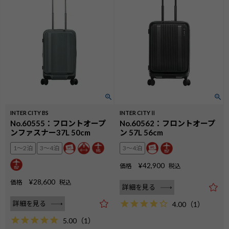
INTER CITY BS
INTER CITYⅡ
No.60555：フロントオープ
No.60562：フロントオープ
ンファスナー37L 50cm
ン 57L 56cm
1〜2泊
3〜4泊
3〜4泊
¥
42,900
価格
税込
¥
28,600
価格
税込
詳細を見る
詳細を見る
4.00
（
1
）
5.00
（
1
）