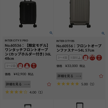
INTER CITYⅡ PRO
INTER CITY BS
No.60536：【限定モデル】
No.60556：フロントオープ
ワンタッチフロントオープ
ンファスナー54L 57cm
ン (カップホルダー付き) 36L
3〜4泊
5泊以上
48cm
¥
33,000
1〜2泊
価格
税込
¥
42,900
価格
税込
詳細を見る
5.00
（
1
）
詳細を見る
4.00
（
1
）