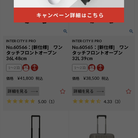
INTER CITYⅡ PRO
INTER CITYⅡ PRO
No.60566：[新仕様] ワン
No.60565：[新仕様] ワン
タッチフロントオープン
タッチフロントオープン
36L 48cm
32L 39cm
1〜2泊
1〜2泊
¥
41,800
¥
38,500
価格
税込
価格
税込
詳細を見る
詳細を見る
5.00
（
1
）
4.33
（
3
）