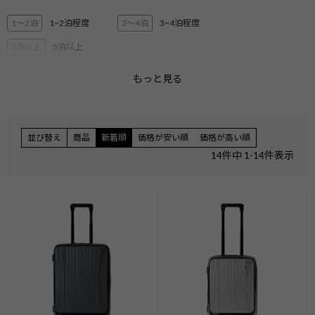
1〜2泊
1~2泊程度
3〜4泊
3~4泊程度
5泊以上
5泊以上
もっと見る
2層ブリーフ
3層ブリーフ
PC・タブレット収納
ペットボトル収納
3Way
キャリーオン機能
並び替え
商品
新着順
価格が安い順
価格が高い順
エキスパンダブル
ショルダー
14
件中
1
-
14
件表示
ハンガー付き
機内持ち込みサイズ
無料手荷物サイズ