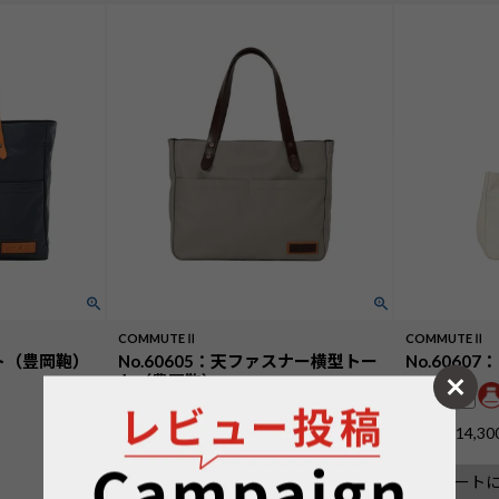
COMMUTEⅡ
COMMUTEⅡ
ート（豊岡鞄）
No.60605：天ファスナー横型トー
No.606
ト（豊岡鞄）
A5収納可
A4収納可
¥
14,30
価格
¥
16,500
価格
税込
カート