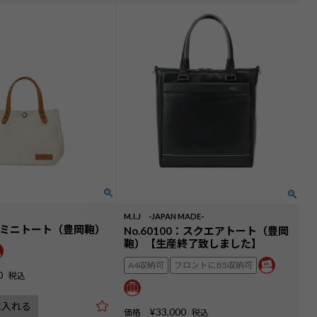
M.I.J -JAPAN MADE-
07：ミニトート（豊岡鞄）
No.60100：スクエアトート（豊岡
鞄）【生産終了致しました】
A4収納可
フロントにB5収納可
0
税込
に入れる
¥
33,000
価格
税込