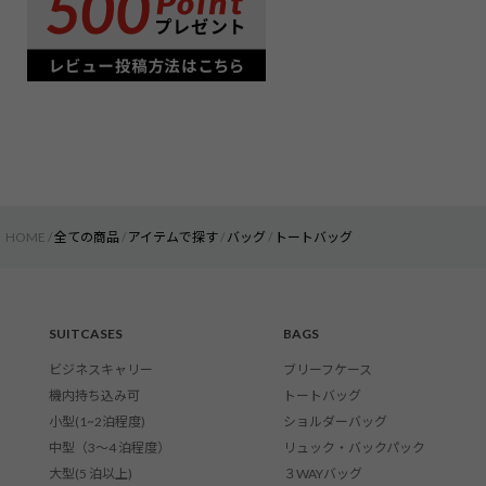
HOME
全ての商品
アイテムで探す
バッグ
トートバッグ
SUITCASES
BAGS
ビジネスキャリー
ブリーフケース
機内持ち込み可
トートバッグ
小型(1~2泊程度)
ショルダーバッグ
中型（3〜4 泊程度）
リュック・バックパック
大型(5 泊以上)
３WAYバッグ