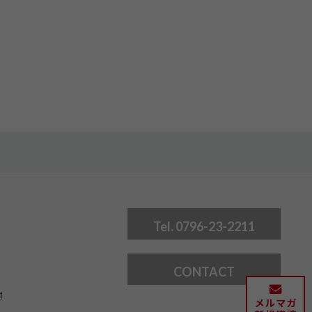
Tel. 0796-23-2211
CONTACT
問