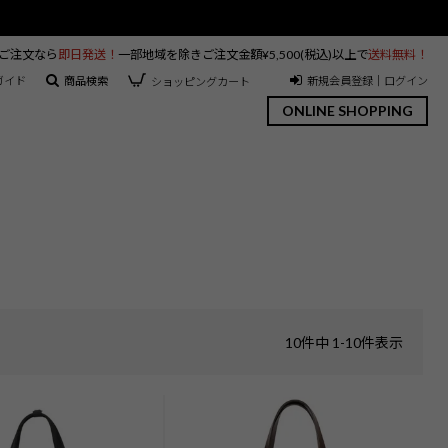
のご注文なら
即日発送！
一部地域を除きご注文金額¥5,500(税込)以上で
送料無料！
ガイド
商品検索
新規会員登録｜ログイン
ショッピングカート
ONLINE SHOPPING
10
件中
1
-
10
件表示