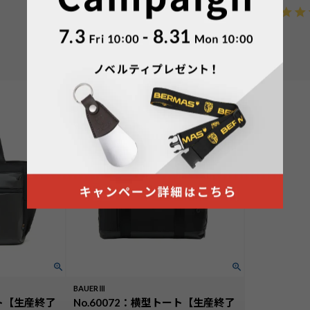
カートに入れる
BAUERⅢ
ート【生産終了
No.60072：横型トート【生産終了