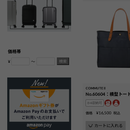
価格帯
検索
¥
〜
COMMUTEⅡ
No.60604：横型ト
B4収納可
¥
16,500
価格
税込
カートに入れる