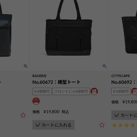
BAUERⅣ
CITYSCAPE
ト
No.60672：横型トート
No.6069
B4収納可
フロントにA4収納可
B4収納可
¥
19,80
価格
¥
19,800
価格
税込
カート
カートに入れる