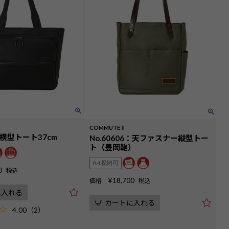
COMMUTEⅡ
2：横型トート37cm
No.60606：天ファスナー縦型トー
ト（豊岡鞄）
A4収納可
0
税込
¥
18,700
価格
税込
に入れる
カートに入れる
4.00
（
2
）