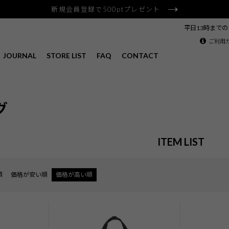
新規会員登録で500ptプレゼント
平日13時まで
ご利用
JOURNAL
STORE LIST
FAQ
CONTACT
グ
ITEM LIST
順
価格が安い順
価格が高い順