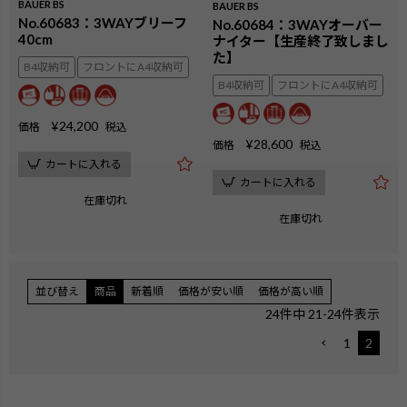
BAUER BS
BAUER BS
No.60683：3WAYブリーフ
No.60684：3WAYオーバー
40cm
ナイター【生産終了致しまし
た】
B4収納可
フロントにA4収納可
B4収納可
フロントにA4収納可
¥
24,200
価格
税込
¥
28,600
価格
税込
カートに入れる
カートに入れる
在庫切れ
在庫切れ
並び替え
商品
新着順
価格が安い順
価格が高い順
24
件中
21
-
24
件表示
1
2