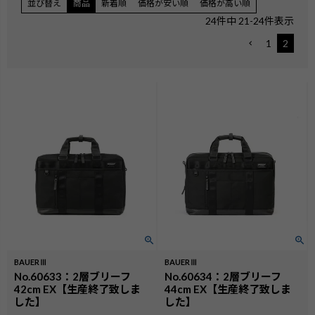
並び替え
商品
新着順
価格が安い順
価格が高い順
24
件中
21
-
24
件表示
1
2
BAUERⅢ
BAUERⅢ
No.60633：2層ブリーフ
No.60634：2層ブリーフ
42cm EX【生産終了致しま
44cm EX【生産終了致しま
した】
した】