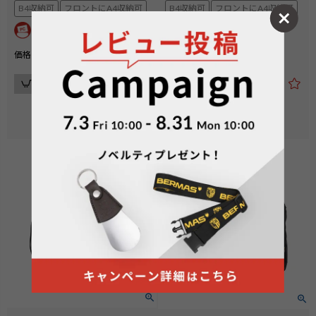
B4収納可
フロントにA4収納可
B4収納可
フロントにA4収納可
¥
28,600
¥
29,700
価格
税込
価格
税込
カートに入れる
カートに入れる
在庫切れ
在庫切れ
検索