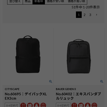
並び替え
商品
新着順
価格が安い順
価格が高い順
51
件中
1
-
20
件表示
1
2
3
CITYSCAPE
BAUER GEHENⅡ
No.60695：デイパックXL
No.60402：エキスパンダブ
EX3cm
ルリュック
B4収納可
B4収納可