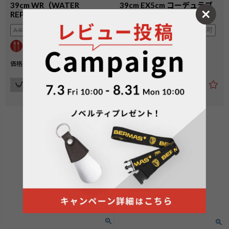
39cm WR（WATER
39cm EX5cm コーデュラブ
REPELLENT）
ラック(ブラック)
A4収納可
フロントにA4収納可
A4収納可
フロントにA4収納可
¥
25,300
¥
25,300
価格
税込
価格
税込
カートに入れる
カートに入れる