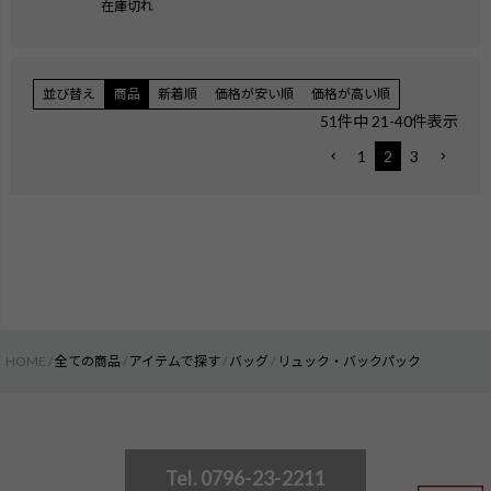
在庫切れ
並び替え
商品
新着順
価格が安い順
価格が高い順
51
件中
21
-
40
件表示
1
2
3
HOME
全ての商品
アイテムで探す
バッグ
リュック・バックパック
Tel. 0796-23-2211