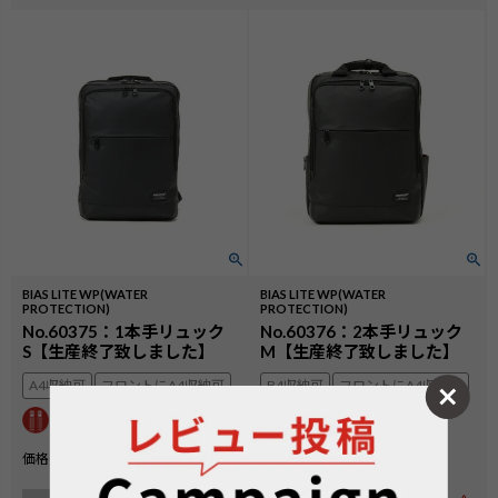
BIAS LITE WP(WATER
BIAS LITE WP(WATER
PROTECTION)
PROTECTION)
No.60375：1本手リュック
No.60376：2本手リュック
S【生産終了致しました】
M【生産終了致しました】
A4収納可
フロントにA4収納可
B4収納可
フロントにA4収納可
¥
24,200
¥
25,300
価格
税込
価格
税込