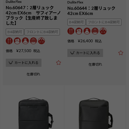
Dulite Flex
Dulite Flex
No.60647：2層リュック
No.60644：2層リュック
42cm EX6cm サフィアーノ
42cm EX6cm
ブラック【生産終了致しま
B4収納可
フロントにB4収納可
した】
B4収納可
フロントにB4収納可
¥
26,400
価格
税込
¥
27,500
価格
税込
カートに入れる
カートに入れる
在庫切れ
在庫切れ