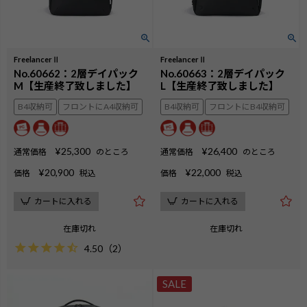
FreelancerⅡ
FreelancerⅡ
No.60662：2層デイパック
No.60663：2層デイパック
M【生産終了致しました】
L【生産終了致しました】
B4収納可
フロントにA4収納可
B4収納可
フロントにB4収納可
¥
25,300
¥
26,400
通常価格
のところ
通常価格
のところ
¥
20,900
¥
22,000
価格
税込
価格
税込
カートに入れる
カートに入れる
在庫切れ
在庫切れ
4.50
（
2
）
SALE