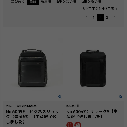
並び替え
商品
新着順
価格が安い順
価格が高い順
51
件中
21
-
40
件表示
1
2
3
M.I.J -JAPAN MADE-
BAUERⅢ
No.60099：ビジネスリュッ
No.60067：リュックS【生
ク（豊岡鞄）【生産終了致
産終了致しました】
しました】