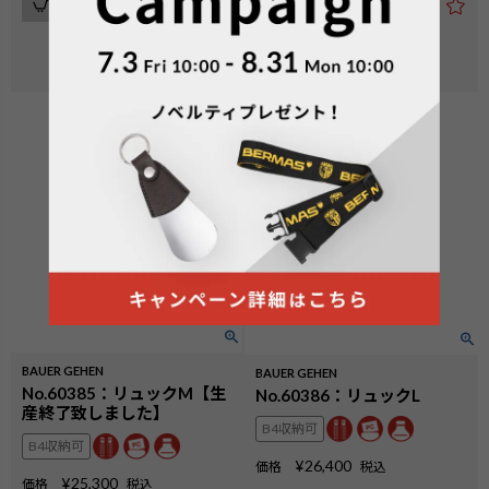
カートに入れる
カートに入れる
在庫切れ
在庫切れ
BAUER GEHEN
BAUER GEHEN
No.60385：リュックM【生
No.60386：リュックL
産終了致しました】
B4収納可
B4収納可
¥
26,400
価格
税込
¥
25,300
価格
税込